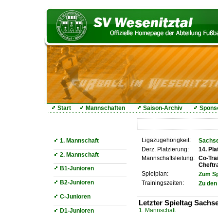
Start
Mannschaften
Saison-Archiv
Spons
Mannschaften
Ligazugehörigkeit:
1. Mannschaft
Sachse
Derz. Platzierung:
14. Pla
2. Mannschaft
Mannschaftsleitung:
Co-Tra
Cheftr
B1-Junioren
Spielplan:
Zum Sp
B2-Junioren
Trainingszeiten:
Zu den
C-Junioren
Letzter Spieltag Sachs
1. Mannschaft
D1-Junioren