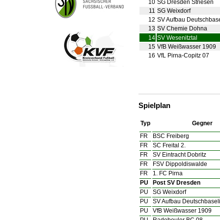
10
SG Dresden Striesen
11
SG Weixdorf
12
SV Aufbau Deutschbase
13
SV Chemie Dohna
14
SV Wesenitztal
15
VfB Weißwasser 1909
16
VfL Pirna-Copitz 07
Spielplan
Typ
Gegner
FR
BSC Freiberg
FR
SC Freital 2.
FR
SV Eintracht Dobritz
FR
FSV Dippoldiswalde
FR
1. FC Pirna
PU
Post SV Dresden
PU
SG Weixdorf
PU
SV Aufbau Deutschbaseli
PU
VfB Weißwasser 1909