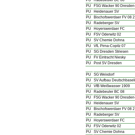
PU
Radebeuler BC 08
PU
FSG Wacker 90 Dresden
PU
Heidenauer SV
PU
Bischofswerdaer FV 08 2
PU
Radeberger SV
PU
Hoyerswerdaer FC
PU
FSV Oderwitz 02
PU
SV Chemie Dohna
PU
VfL Pirna-Copitz 07
PU
SG Dresden Striesen
PU
FV Eintracht Niesky
PU
Post SV Dresden
PU
SG Weixdorf
PU
SV Aufbau Deutschbaseli
PU
VfB Weißwasser 1909
PU
Radebeuler BC 08
PU
FSG Wacker 90 Dresden
PU
Heidenauer SV
PU
Bischofswerdaer FV 08 2
PU
Radeberger SV
PU
Hoyerswerdaer FC
PU
FSV Oderwitz 02
PU
SV Chemie Dohna