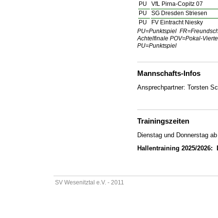
PU
VfL Pirna-Copitz 07
PU
SG Dresden Striesen
PU
FV Eintracht Niesky
PU=Punktspiel FR=Freundsch
Achtelfinale POV=Pokal-Viert
PU=Punktspiel
Mannschafts-Infos
Ansprechpartner: Torsten S
Trainingszeiten
Dienstag und Donnerstag ab
Hallentraining 2025/2026: 
SV Wesenitztal e.V. - 2011