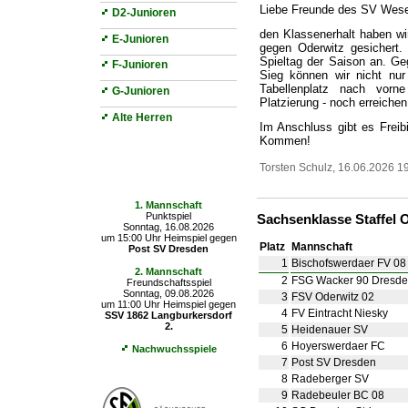
Liebe Freunde des SV Wesen
D2-Junioren
den Klassenerhalt haben wi
E-Junioren
gegen Oderwitz gesichert
Spieltag der Saison an. Ge
F-Junioren
Sieg können wir nicht nur
Tabellenplatz nach vorne
G-Junioren
Platzierung - noch erreichen
Alte Herren
Im Anschluss gibt es Freib
Kommen!
Torsten Schulz, 16.06.2026 19
Die nächsten Spiele
1. Mannschaft
Punktspiel
Sachsenklasse Staffel O
Sonntag, 16.08.2026
um 15:00 Uhr Heimspiel gegen
Platz
Mannschaft
Post SV Dresden
1
Bischofswerdaer FV 08 
2. Mannschaft
2
FSG Wacker 90 Dresd
Freundschaftsspiel
Sonntag, 09.08.2026
3
FSV Oderwitz 02
um 11:00 Uhr Heimspiel gegen
4
FV Eintracht Niesky
SSV 1862 Langburkersdorf
2.
5
Heidenauer SV
6
Hoyerswerdaer FC
Nachwuchsspiele
7
Post SV Dresden
8
Radeberger SV
9
Radebeuler BC 08