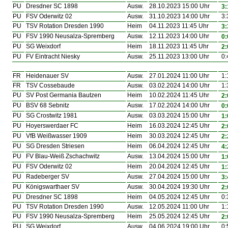
PU
Dresdner SC 1898
Ausw.
28.10.2023 15:00 Uhr
3:
PU
FSV Oderwitz 02
Ausw.
31.10.2023 14:00 Uhr
3:
PU
TSV Rotation Dresden 1990
Heim
04.11.2023 11:45 Uhr
3:
PU
FSV 1990 Neusalza-Spremberg
Ausw.
12.11.2023 14:00 Uhr
0:
PU
SG Weixdorf
Heim
18.11.2023 11:45 Uhr
2:
PU
FV Eintracht Niesky
Ausw.
25.11.2023 13:00 Uhr
0:
FR
Heidenauer SV
Ausw.
27.01.2024 11:00 Uhr
1:
FR
TSV Cossebaude
Ausw.
03.02.2024 14:00 Uhr
1:
PU
SV Post Germania Bautzen
Heim
10.02.2024 11:45 Uhr
2:
PU
BSV 68 Sebnitz
Ausw.
17.02.2024 14:00 Uhr
0:
PU
SG Crostwitz 1981
Ausw.
03.03.2024 15:00 Uhr
1:
PU
Hoyerswerdaer FC
Heim
16.03.2024 12:45 Uhr
2:
PU
VfB Weißwasser 1909
Heim
30.03.2024 12:45 Uhr
2:
PU
SG Dresden Striesen
Heim
06.04.2024 12:45 Uhr
4:
PU
FV Blau-Weiß Zschachwitz
Ausw.
13.04.2024 15:00 Uhr
1:
PU
FSV Oderwitz 02
Heim
20.04.2024 12:45 Uhr
1:
PU
Radeberger SV
Ausw.
27.04.2024 15:00 Uhr
3:
PU
Königswarthaer SV
Ausw.
30.04.2024 19:30 Uhr
2:
PU
Dresdner SC 1898
Heim
04.05.2024 12:45 Uhr
0:
PU
TSV Rotation Dresden 1990
Ausw.
12.05.2024 11:00 Uhr
1:
PU
FSV 1990 Neusalza-Spremberg
Heim
25.05.2024 12:45 Uhr
2:
PU
SG Weixdorf
Ausw.
04.06.2024 19:00 Uhr
0: