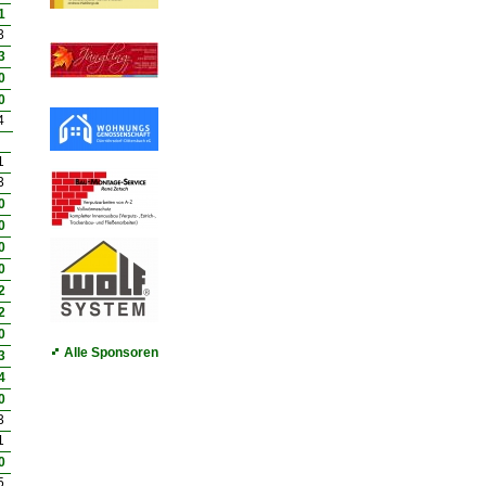
1
3
3
0
0
4
1
3
0
0
0
0
2
2
0
Alle Sponsoren
3
4
0
3
1
0
5