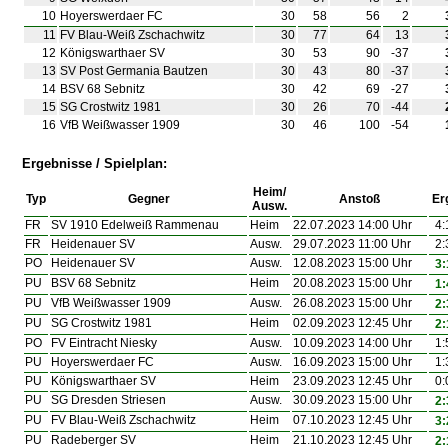
10
Hoyerswerdaer FC
30
58
56
2
11
FV Blau-Weiß Zschachwitz
30
77
64
13
12
Königswarthaer SV
30
53
90
-37
13
SV Post Germania Bautzen
30
43
80
-37
14
BSV 68 Sebnitz
30
42
69
-27
15
SG Crostwitz 1981
30
26
70
-44
16
VfB Weißwasser 1909
30
46
100
-54
Ergebnisse / Spielplan:
Heim/
Typ
Gegner
Anstoß
Er
Ausw.
FR
SV 1910 Edelweiß Rammenau
Heim
22.07.2023 14:00 Uhr
4:
FR
Heidenauer SV
Ausw.
29.07.2023 11:00 Uhr
2:
PO
Heidenauer SV
Ausw.
12.08.2023 15:00 Uhr
3:
PU
BSV 68 Sebnitz
Heim
20.08.2023 15:00 Uhr
1:
PU
VfB Weißwasser 1909
Ausw.
26.08.2023 15:00 Uhr
2:
PU
SG Crostwitz 1981
Heim
02.09.2023 12:45 Uhr
2:
PO
FV Eintracht Niesky
Ausw.
10.09.2023 14:00 Uhr
1:
PU
Hoyerswerdaer FC
Ausw.
16.09.2023 15:00 Uhr
1:
PU
Königswarthaer SV
Heim
23.09.2023 12:45 Uhr
0:
PU
SG Dresden Striesen
Ausw.
30.09.2023 15:00 Uhr
2:
PU
FV Blau-Weiß Zschachwitz
Heim
07.10.2023 12:45 Uhr
3:
PU
Radeberger SV
Heim
21.10.2023 12:45 Uhr
2: