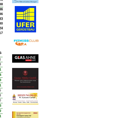
38
36
36
33
30
24
17
g.
1
3
1
4
3
1
5
3
0
3
2
1