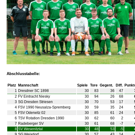
Abschlusstabelle:
Platz
Mannschaft
Spiele
Tore
Gegent.
Diff.
Punkt
1
Dresdner SC 1898
30
83
36
47
2
FV Eintracht Niesky
30
94
26
68
3
SG Dresden Striesen
30
70
53
17
4
FSV 1990 Neusalza-Spremberg
30
59
35
24
5
FSV Oderwitz 02
30
85
61
24
6
TSV Rotation Dresden 1990
30
62
60
2
7
Radeberger SV
30
61
68
-7
8
SV Wesenitztal
30
48
53
-5
9
SG Weixdorf
30
57
43
14