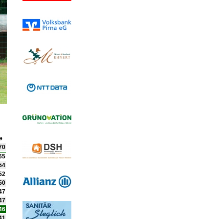
e
70
65
54
52
50
47
47
46
41