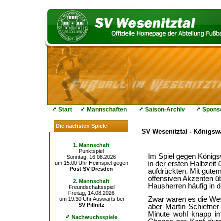
Start
Mannschaften
Saison-Archiv
Spons
Die nächsten Spiele
SV Wesenitztal - Königswa
1. Mannschaft
Punktspiel
Im Spiel gegen Königsw
Sonntag, 16.08.2026
um 15:00 Uhr Heimspiel gegen
in der ersten Halbzeit
Post SV Dresden
aufdrückten. Mit gutem
offensiven Akzenten üb
2. Mannschaft
Hausherren häufig in d
Freundschaftsspiel
Freitag, 14.08.2026
Zwar waren es die Wesen
um 19:30 Uhr Auswärts bei
SV Pillnitz
aber Martin Schiefner
Minute wohl knapp im
Nachwuchsspiele