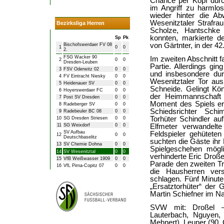
Chance per Kopf durc
im Angriff zu harml
wieder hinter die A
Wesenitztaler Strafra
Bezirksliga Herren
Scholze, Hantschke
konnten, markierte d
Sp
Pk
von Gärtnter, in der 4
Bischofswerdaer FV 08
1
0
0
2.
FSG Wacker 90
Im zweiten Abschnitt f
2
0
0
Dresden-Leuben
Partie. Allerdings gi
3
FSV Oderwitz 02
0
0
und insbesondere du
4
FV Eintracht Niesky
0
0
Wesenitztaler Tor au
5
Heidenauer SV
0
0
Schneide. Gelingt Kön
6
Hoyerswerdaer FC
0
0
der Heimmannschaft 
7
Post SV Dresden
0
0
Moment des Spiels erei
8
Radeberger SV
0
0
Schiedsrichter Sch
9
Radebeuler BC 08
0
0
Torhüter Schindler auf
10
SG Dresden Striesen
0
0
11
SG Weixdorf
0
0
Elfmeter verwandel
SV Aufbau
Feldspieler gehüteten
12
0
0
Deutschbaselitz
suchten die Gäste ihr 
13
SV Chemie Dohna
0
0
Spielgeschehen mögl
14
SV Wesenitztal
0
0
verhinderte Eric Droße
15
VfB Weißwasser 1909
0
0
Parade den zweiten Tr
16
VfL Pirna-Copitz 07
0
0
die Hausherren ver
schlagen. Fünf Minute
„Ersatztorhüter“ der 
Martin Schiefner im Na
SVW mit: Droßel –
Lauterbach, Nguyen,
Mehnert), Leuner (90. 