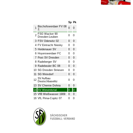
Bezirksliga Herren
Sp
Pk
Bischofswerdaer FV 08
1
0
0
2.
FSG Wacker 90
2
0
0
Dresden-Leuben
3
FSV Oderwitz 02
0
0
4
FV Eintracht Niesky
0
0
5
Heidenauer SV
0
0
6
Hoyerswerdaer FC
0
0
7
Post SV Dresden
0
0
8
Radeberger SV
0
0
9
Radebeuler BC 08
0
0
10
SG Dresden Striesen
0
0
11
SG Weixdorf
0
0
SV Aufbau
12
0
0
Deutschbaselitz
13
SV Chemie Dohna
0
0
14
SV Wesenitztal
0
0
15
VfB Weißwasser 1909
0
0
16
VfL Pirna-Copitz 07
0
0