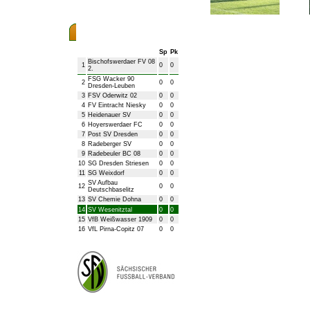
Bezirksliga Herren
Sp
Pk
Bischofswerdaer FV 08
1
0
0
2.
FSG Wacker 90
2
0
0
Dresden-Leuben
3
FSV Oderwitz 02
0
0
4
FV Eintracht Niesky
0
0
5
Heidenauer SV
0
0
6
Hoyerswerdaer FC
0
0
7
Post SV Dresden
0
0
8
Radeberger SV
0
0
9
Radebeuler BC 08
0
0
10
SG Dresden Striesen
0
0
11
SG Weixdorf
0
0
SV Aufbau
12
0
0
Deutschbaselitz
13
SV Chemie Dohna
0
0
14
SV Wesenitztal
0
0
15
VfB Weißwasser 1909
0
0
16
VfL Pirna-Copitz 07
0
0